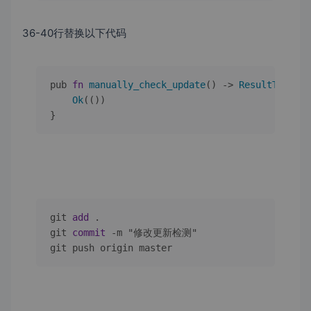
36-40行替换以下代码
pub 
fn
manually_check_update
(
) -> 
ResultType
<(
)
Ok
(())

}
git 
add
 .

git 
commit
-
m "修改更新检测"

git push origin master