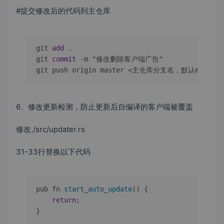
#提交修改后的代码到主仓库
git 
add
 .

git 
commit
-
m "修改删除客户端广告"

git push origin master 
<
主仓库分支名，默认master
>
6、修改更新检测，防止更新后自编译的客户端被覆盖
修改./src/updater.rs
31-33行替换以下代码
pub fn 
start_auto_update
(
) {

return
;

}