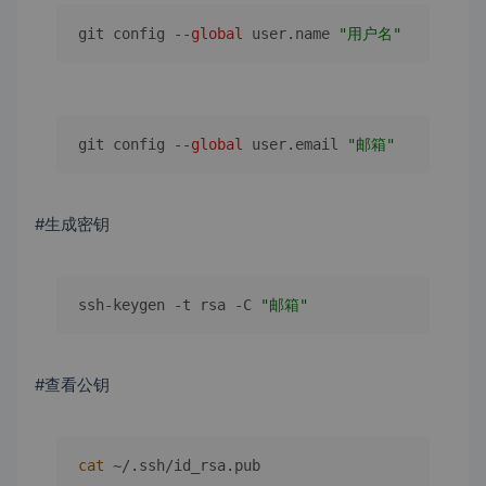
git config --
global
 user.
name
"用户名"
git config --
global
 user.
email
"邮箱"
#生成密钥
ssh-keygen -t rsa -C 
"邮箱"
#查看公钥
cat
 ~/.ssh/id_rsa.pub