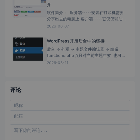
介
软件简介： 服务端-----安装在打印机需要
分享出去的电脑上 客户端-----它仅仅辅助为
需要去连接打印机的电脑快速安装； 客户端
2026-06-07
带有局域网扫描，且软件没有数字证书签
WordPress开启后台中的链接
后台 → 外观 → 主题文件编辑器 → 编辑
functions.php //只对当前主题生效 也可编
辑/wp-includes/functions.php //理论上
2026-03-11
评论