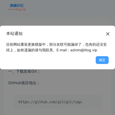
本站通知
RustDesk客户端自建服务器网络参数
github编译
目前网站重装更换模版中，部分友联可能漏掉了，也有的还没安
排上，如有遗漏的请与我联系。E-mail：admin@itlog.vip
2025年5月15日
未分类
浪里个浪
确定
一、下载安装Git；
GitHub项目地址：
https
:
//github.com/git/git/tags