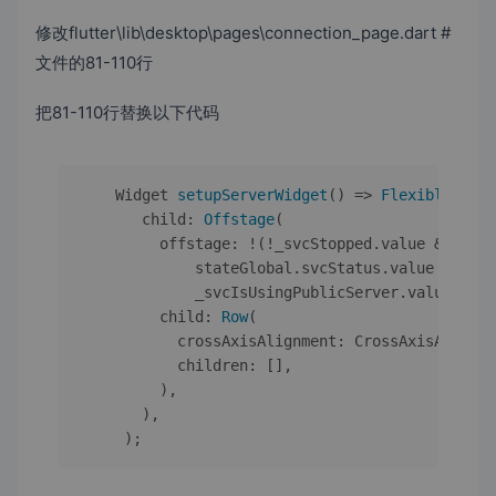
修改flutter\lib\desktop\pages\connection_page.dart #
文件的81-110行
把81-110行替换以下代码
    Widget 
setupServerWidget
() => 
Flexible
(

child
: 
Offstage
(

offstage
: !(!_svcStopped.value &&

             stateGlobal.svcStatus.value == Svc
             _svcIsUsingPublicServer.value),

child
: 
Row
(

crossAxisAlignment
: CrossAxisAlignme
children
: [], 

         ),

       ),

     );