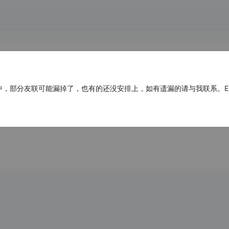
部分友联可能漏掉了，也有的还没安排上，如有遗漏的请与我联系。E-mail：ad
命令
在GitHub使用过