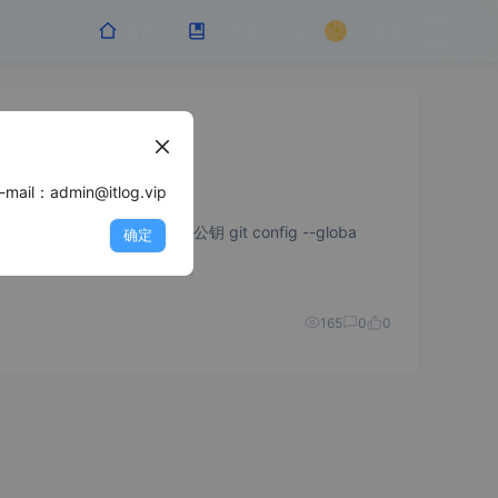
首页
云书签
登录
min@itlog.vip
程中，避免不了用到Git命令，现记录一些日常使用的命令以便后期使用； #配置 Git 的用户名、邮箱、秘钥、公钥 git config --globa
确定
165
0
0