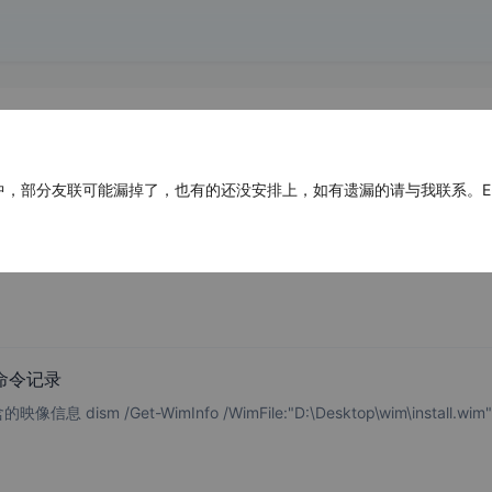
部分友联可能漏掉了，也有的还没安排上，如有遗漏的请与我联系。E-mail：ad
台中的链接
后台 → 外观 → 主题文件编辑器 → 编辑functions.php //
作命令记录