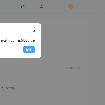
首页
云书签
登录
min@itlog.vip
只对当前主题生效 也可编辑/wp-includes/functions.php //理论上
确定
51
0
0
1、显示 WIM 文件中包含的映像信息 dism /Get-WimInfo /WimFile:"D:\Desktop\wim\install.wim" 2、wim映