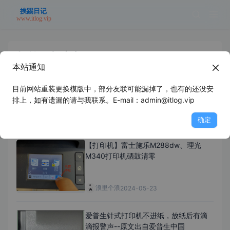
标签：打印机
本站通知
目前网站重装更换模版中，部分友联可能漏掉了，也有的还没安
理光2014AD更换碳粉清零
排上，如有遗漏的请与我联系。E-mail：admin@itlog.vip
浪里个浪
2025-05-30
确定
【打印机】富士施乐M288dw、理光
M340打印机硒鼓清零
浪里个浪
2024-05-23
爱普生针式打印机不进纸，放纸后有滴
滴报警声--原文出自爱普生中国