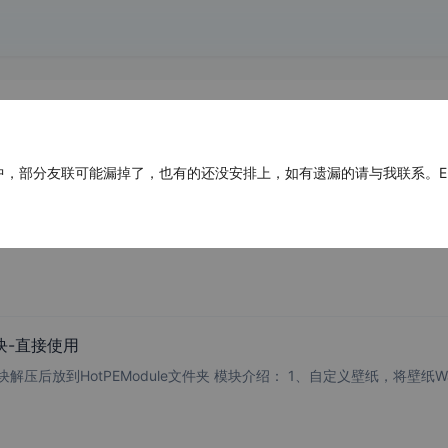
部分友联可能漏掉了，也有的还没安排上，如有遗漏的请与我联系。E-mail：ad
SX驱动注入工具_x64
) 功能：可在PE下导入系统必备驱动，如：NVME驱动、VMD驱动、AHCI/SATA驱动、USB驱
块-直接使用
展示： 使用方法： 把模块解压后放到HotPEModule文件夹 模块介绍