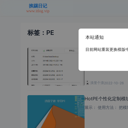
标签：PE
本站通知
目前网站重装更换模版中，
HotPE模块-CeoM
系统总裁磁盘控制器及USB3.0/3.1驱动导入工具(Ceo_MSX
动等
浪里个浪
2022-10-26
HotPE个性化定制模