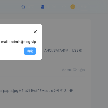
首页
云书签
登录
min@itlog.vip
确定
1.3K+
10
0
： 1、自定义壁纸，将壁纸Wallpaper.jpg文件放到HotPEModule文件夹 2、开