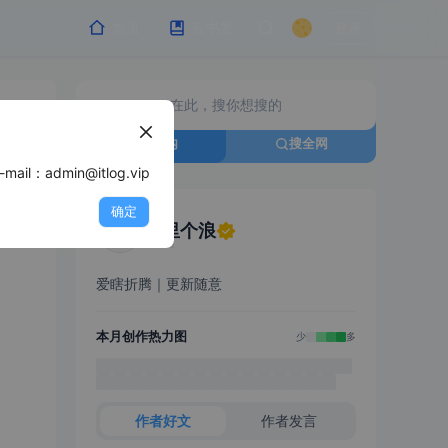
首页
云书签
登录
搜站内
搜全网
min@itlog.vip
确定
浪里个浪
爱瞎折腾｜更新随意
本月创作热力图
少
多
作者好文
作者发言