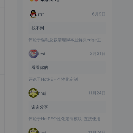
6月9日
rrrr
驱
找不到
评论于
驱动总裁清理脚本且解决edge主页被改问题
3月31日
test
看看你的
评论于
HotPE - 个性化定制
11月24日
hhsj
谢谢分享
评论于
HotPE个性化定制模块-直接使用
11月24日
hhsj