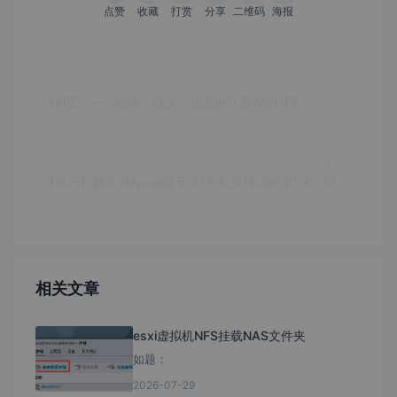
点赞
收藏
打赏
分享
二维码
海报
上一篇
HotPE - 一个纯净、强大、优雅的开源Win11PE
下一篇
【笔记】解决VMware提示“此主机支持Intel VT-X，但出于禁用状态”的提示
相关文章
esxi虚拟机NFS挂载NAS文件夹
如题：
2026-07-29