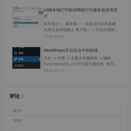
USB本地打印机转网络打印服务器使用简
介
软件简介： 服务端-----安装在打印机需要
分享出去的电脑上 客户端-----它仅仅辅助为
需要去连接打印机的电脑快速安装； 客户端
2026-06-07
带有局域网扫描，且软件没有数字证书签
WordPress开启后台中的链接
后台 → 外观 → 主题文件编辑器 → 编辑
functions.php //只对当前主题生效 也可编
辑/wp-includes/functions.php //理论上
2026-03-11
评论
7