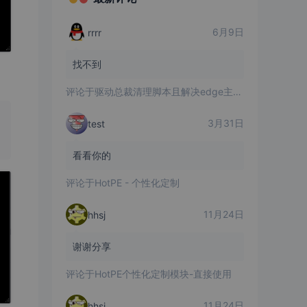
6月9日
rrrr
找不到
评论于
驱动总裁清理脚本且解决edge主页被改问题
3月31日
test
看看你的
评论于
HotPE - 个性化定制
11月24日
hhsj
谢谢分享
评论于
HotPE个性化定制模块-直接使用
11月24日
hhsj