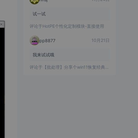
试一试
评论于
HotPE个性化定制模块-直接使用
10月21日
pp8877
我来试试哦
评论于
【批处理】分享个win11恢复经典右键菜单的批处理