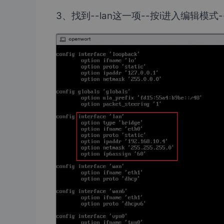
3、找到--lan这一项--按i进入编辑模式-