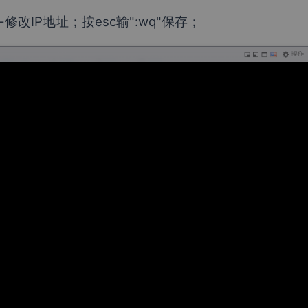
-修改IP地址；按esc输":wq"保存；