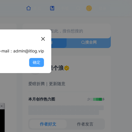
首页
云书签
登录
搜站内
搜全网
min@itlog.vip
确定
浪里个浪
爱瞎折腾｜更新随意
本月创作热力图
少
多
作者好文
作者发言