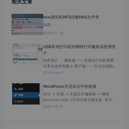
相关文章
esxi虚拟机NFS挂载NAS文件夹
如题：
2026-07-29
USB本地打印机转网络打印服务器使用简
介
软件简介： 服务端-----安装在打印机需要
分享出去的电脑上 客户端-----它仅仅辅助为
需要去连接打印机的电脑快速安装； 客户端
2026-06-07
带有局域网扫描，且软件没有数字证书签
WordPress开启后台中的链接
后台 → 外观 → 主题文件编辑器 → 编辑
functions.php //只对当前主题生效 也可编
辑/wp-includes/functions.php //理论上
2026-03-11