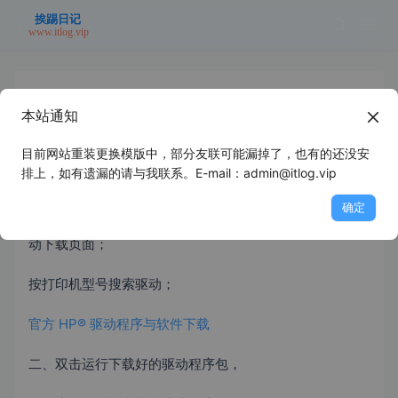
本站通知
HP 1136驱动安装
目前网站重装更换模版中，部分友联可能漏掉了，也有的还没安
2025年6月25日
未分类
浪里个浪
排上，如有遗漏的请与我联系。E-mail：admin@itlog.vip
确定
一、到HP官网下载驱动程序，以下链接即可跳转到HP驱
动下载页面；
按打印机型号搜索驱动；
官方 HP® 驱动程序与软件下载
二、双击运行下载好的驱动程序包，