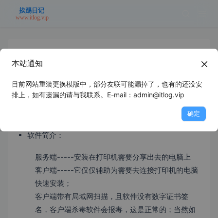
本站通知
USB本地打印机转网络打印服务器使用
简介
目前网站重装更换模版中，部分友联可能漏掉了，也有的还没安
排上，如有遗漏的请与我联系。E-mail：admin@itlog.vip
2026年6月7日
未分类
浪里个浪
确定
软件简介：
服务端-----安装在打印机需要分享出去的电脑上
客户端-----它仅仅辅助为需要去连接打印机的电脑
快速安装；
客户端带有局域网扫描，且软件没有数字证书签
名，客户端杀毒软件会报毒，这是正常的；当然如