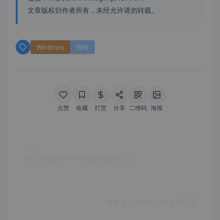
文章版权归作者所有，未经允许请勿转载。
Windows
报错
点赞
收藏
打赏
分享
二维码
海报
上一篇
DELL笔记本win10开盖开机解决办法
下一篇
爱普生打635KⅡ打印速度设置