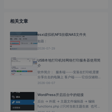
相关文章
esxi虚拟机NFS挂载NAS文件夹
如题：
2026-07-29
USB本地打印机转网络打印服务器使用简
介
软件简介： 服务端-----安装在打印机需要
分享出去的电脑上 客户端-----它仅仅辅助为
需要去连接打印机的电脑快速安装； 客户端
2026-06-07
带有局域网扫描，且软件没有数字证书签
WordPress开启后台中的链接
后台 → 外观 → 主题文件编辑器 → 编辑
functions.php //只对当前主题生效 也可编
辑/wp-includes/functions.php //理论上