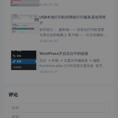
2026-07-29
USB本地打印机转网络打印服务器使用简
介
软件简介： 服务端-----安装在打印机需要
分享出去的电脑上 客户端-----它仅仅辅助为
需要去连接打印机的电脑快速安装； 客户端
2026-06-07
带有局域网扫描，且软件没有数字证书签
WordPress开启后台中的链接
后台 → 外观 → 主题文件编辑器 → 编辑
functions.php //只对当前主题生效 也可编
辑/wp-includes/functions.php //理论上
2026-03-11
评论