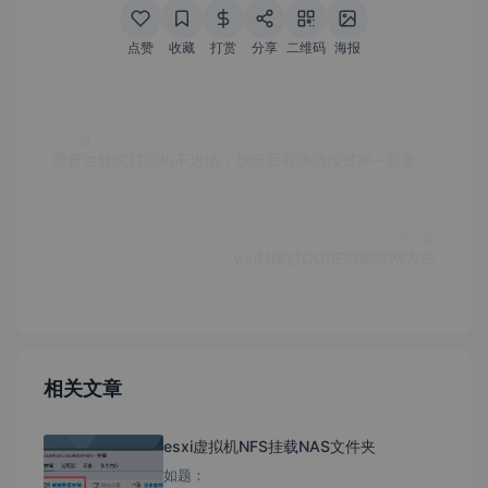
点赞
收藏
打赏
分享
二维码
海报
上一篇
爱普生针式打印机不进纸，放纸后有滴滴报警声--原文出自爱普生中国
下一篇
win11跳过OOBE强制联网方法
相关文章
esxi虚拟机NFS挂载NAS文件夹
如题：