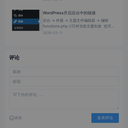
带有局域网扫描，且软件没有数字证书签
WordPress开启后台中的链接
后台 → 外观 → 主题文件编辑器 → 编辑
functions.php //只对当前主题生效 也可编
辑/wp-includes/functions.php //理论上
2026-03-11
评论
发表评论
表情