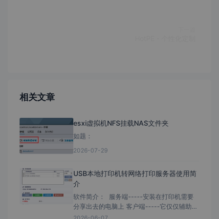
下一篇
HotPE - 个性化定制
相关文章
esxi虚拟机NFS挂载NAS文件夹
如题：
2026-07-29
USB本地打印机转网络打印服务器使用简
介
软件简介： 服务端-----安装在打印机需要
分享出去的电脑上 客户端-----它仅仅辅助为
需要去连接打印机的电脑快速安装； 客户端
2026-06-07