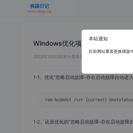
本站通知
Windows优化项目记录
目前网站重装更换模版中，
2022年10月3日
未分类
浪里个浪
1-1、优化“忽略启动故障-存在启动故障自动进入W
rem bcdedit /
set
 {current} bootstatus
1-2、还原优化的“忽略启动故障-存在启动故障自