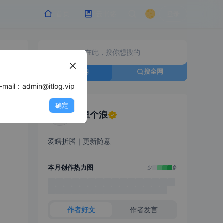
首页
云书签
登录
搜站内
搜全网
min@itlog.vip
确定
浪里个浪
爱瞎折腾｜更新随意
本月创作热力图
少
多
作者好文
作者发言