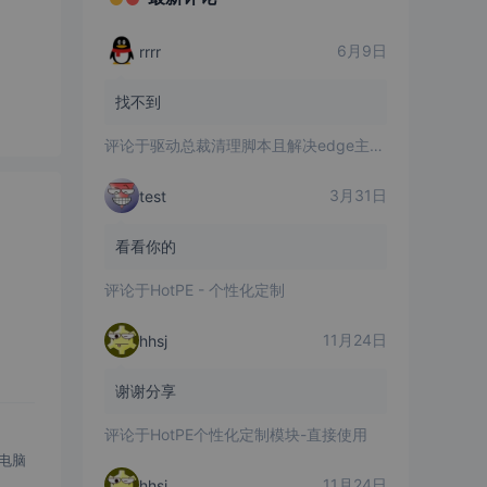
6月9日
rrrr
找不到
评论于
驱动总裁清理脚本且解决edge主页被改问题
3月31日
test
看看你的
评论于
HotPE - 个性化定制
11月24日
hhsj
谢谢分享
评论于
HotPE个性化定制模块-直接使用
的电脑
11月24日
hhsj