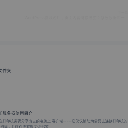
下一篇
WordPress换域名后，页面内容链接没变？修改数据库一次性替换
S文件夹
印服务器使用简介
安装在打印机需要分享出去的电脑上 客户端-----它仅仅辅助为需要去连接打印机
网扫描，且软件没有数字证书签