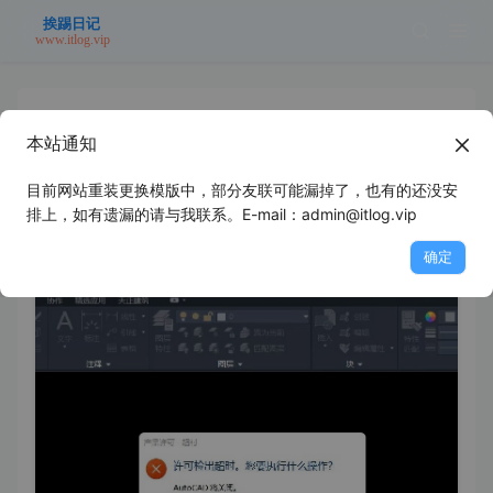
本站通知
CAD2020 许可检出超时，AutoCAD将
关闭
目前网站重装更换模版中，部分友联可能漏掉了，也有的还没安
排上，如有遗漏的请与我联系。E-mail：admin@itlog.vip
2022年10月26日
未分类
浪里个浪
确定