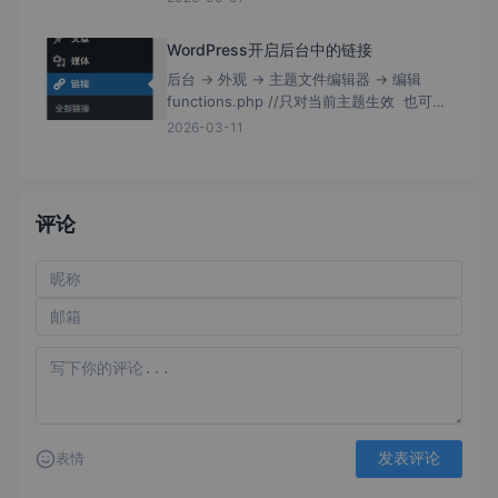
带有局域网扫描，且软件没有数字证书签
WordPress开启后台中的链接
后台 → 外观 → 主题文件编辑器 → 编辑
functions.php //只对当前主题生效 也可编
辑/wp-includes/functions.php //理论上
2026-03-11
评论
发表评论
表情