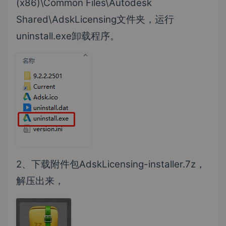
(x86)\Common Files\Autodesk
Shared\AdskLicensing文件夹，运行
uninstall.exe卸载程序。
2、下载附件包AdskLicensing-installer.7z，
解压出来，