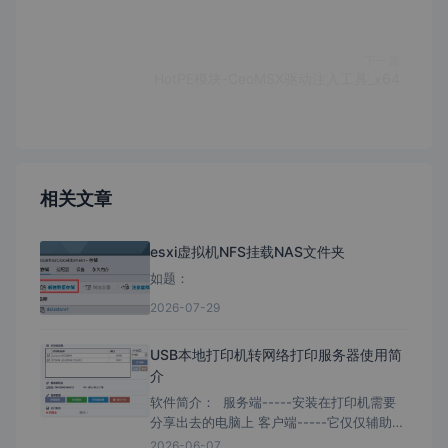
下一篇
HotPE模块-CeoMSX驱动注入工具_x64
相关文章
esxi虚拟机NFS挂载NAS文件夹
如题：
2026-07-29
USB本地打印机转网络打印服务器使用简
介
软件简介： 服务端-----安装在打印机需要
分享出去的电脑上 客户端-----它仅仅辅助为
需要去连接打印机的电脑快速安装； 客户端
2026-06-07