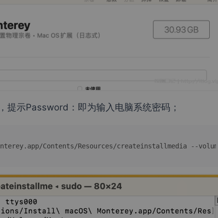
，提示Password：即为输入电脑系统密码；
nterey.app/Contents/Resources/createinstallmedia --volum