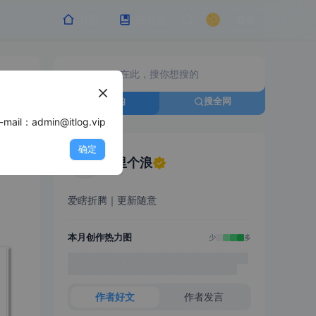
首页
云书签
登录
搜站内
搜全网
min@itlog.vip
确定
浪里个浪
爱瞎折腾｜更新随意
本月创作热力图
少
多
作者好文
作者发言