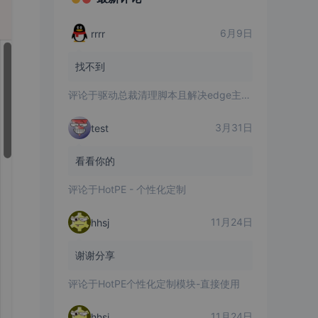
6月9日
rrrr
找不到
评论于
驱动总裁清理脚本且解决edge主页被改问题
3月31日
test
看看你的
评论于
HotPE - 个性化定制
11月24日
hhsj
谢谢分享
评论于
HotPE个性化定制模块-直接使用
11月24日
hhsj